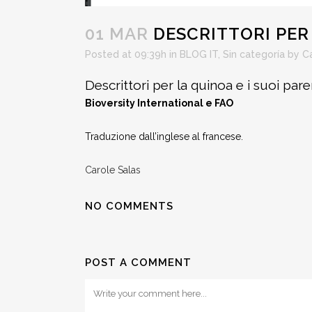
01 MAR
DESCRITTORI PER 
Posted at 09:39h
in
BLOG IT
,
Sin categoría
by
C
Descrittori per la quinoa e i suoi par
Bioversity International e FAO
Traduzione dall’inglese al francese.
Carole Salas
NO COMMENTS
POST A COMMENT