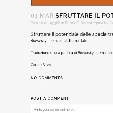
01 MAR
SFRUTTARE IL PO
Posted at 09:38h
in
BLOG IT
,
Sin categoría
by
C
Sfruttare il potenziale delle specie t
Bioversity International, Roma, Italia
Traduzione di una politica di Bioversity Internationa
Carole Salas
NO COMMENTS
POST A COMMENT