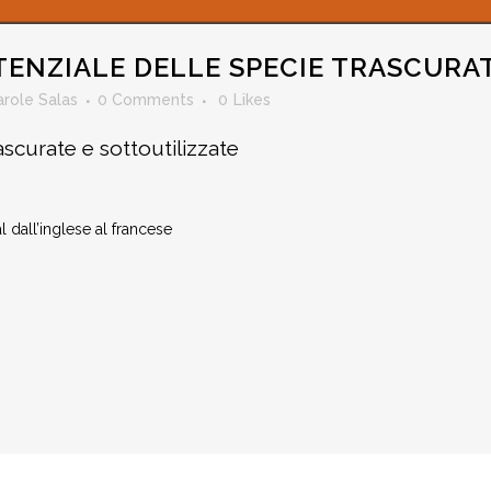
TENZIALE DELLE SPECIE TRASCURA
arole Salas
0 Comments
0
Likes
rascurate e sottoutilizzate
l dall’inglese al francese